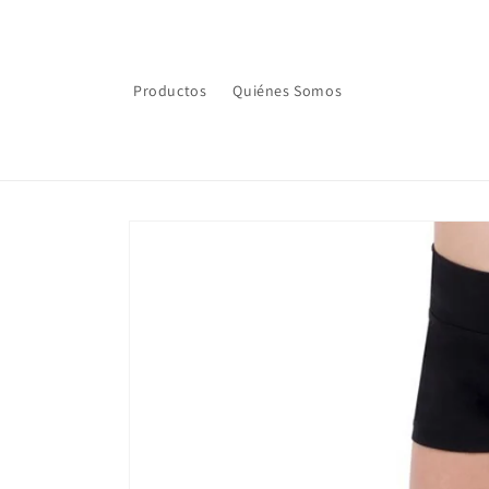
Ir
directamente
al contenido
Productos
Quiénes Somos
Ir
directamente
a la
información
del producto