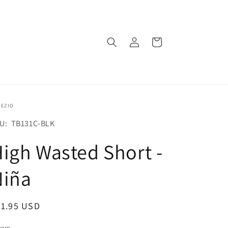
Iniciar
Carrito
sesión
PEZIO
U:
U: TB131C-BLK
igh Wasted Short -
Niña
ecio
21.95 USD
bitual
nero