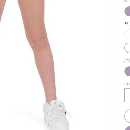
Tal
Col
Ca