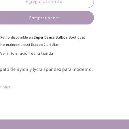
Zapato
Zapato
Agregar al carrito
de
de
Moderno
Moderno
Comprar ahora
Full
Full
Body
Body
footUndeez
footUndeez
-
-
Retiro disponible en
Super Dance Balboa Boutiques
Adulto
Adulto
Normalmente está listo en 2 a 4 días
Ver información de la tienda
pato de nylon y lycra spandex para moderno.
Share