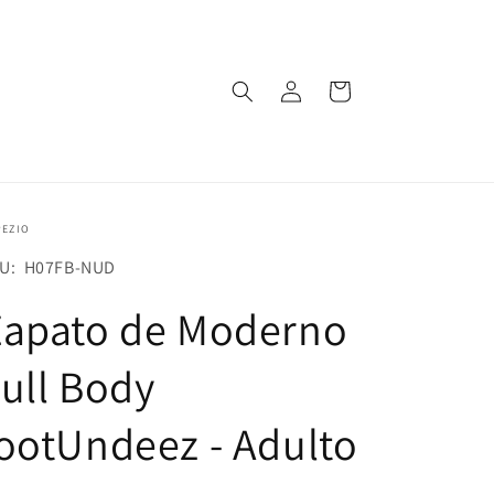
Iniciar
Carrito
sesión
PEZIO
U:
U: H07FB-NUD
Zapato de Moderno
ull Body
ootUndeez - Adulto