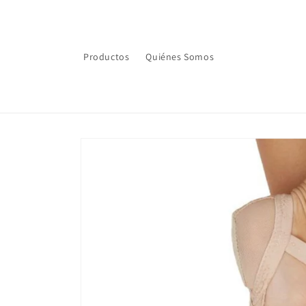
Ir
directamente
al contenido
Productos
Quiénes Somos
Ir
directamente
a la
información
del producto