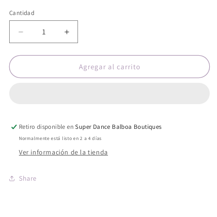
Cantidad
Reducir
Aumentar
cantidad
cantidad
para
para
Pointe
Pointe
Agregar al carrito
shoes
shoes
FR
FR
DUVAL
DUVAL
4
4
regular
regular
Retiro disponible en
shank
shank
Super Dance Balboa Boutiques
67D
67D
Normalmente está listo en 2 a 4 días
Ver información de la tienda
Share