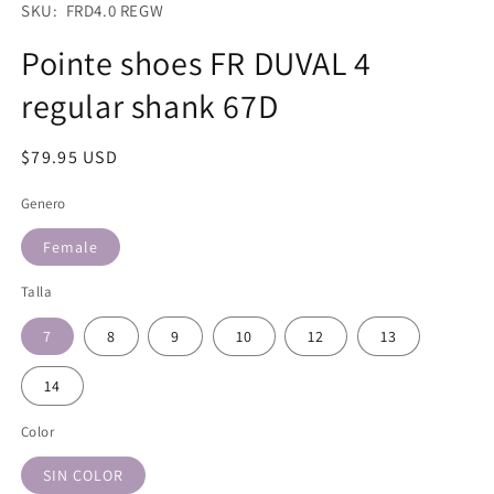
en
SKU:
SKU: FRD4.0 REGW
una
ventana
Pointe shoes FR DUVAL 4
modal
regular shank 67D
Precio
$79.95 USD
habitual
Genero
Female
Talla
7
8
9
10
12
13
14
Color
SIN COLOR