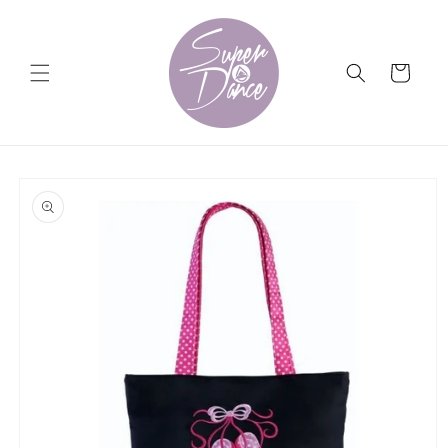
Ir
directamente
al contenido
Carrito
Ir
directamente
a la
información
del producto