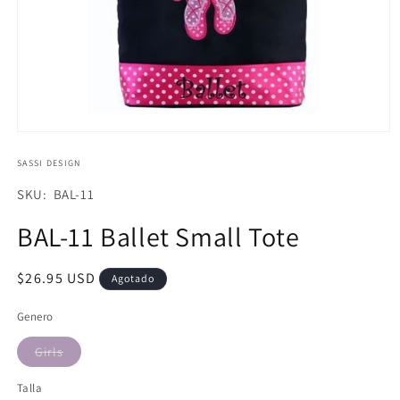
Abrir
elemento
multimedia
SASSI DESIGN
1
en
SKU:
SKU: BAL-11
una
ventana
BAL-11 Ballet Small Tote
modal
Precio
$26.95 USD
Agotado
habitual
Genero
Variante
Girls
agotada
o
Talla
no